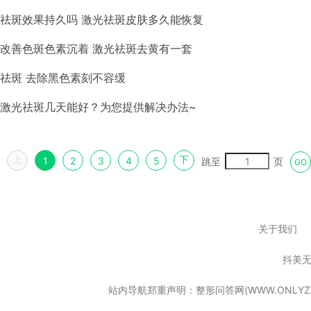
祛斑效果持久吗 激光祛斑皮肤多久能恢复
改善色斑色素沉着 激光祛斑去黄有一套
祛斑 去除黑色素刻不容缓
激光祛斑几天能好？为您提供解决办法~
上
下
1
2
3
4
5
跳至
页
GO
关于我们
抖美
站内导航郑重声明：整形问答网(WWW.ONL