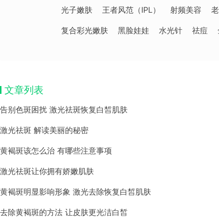
光子嫩肤
王者风范（IPL）
射频美容
老
复合彩光嫩肤
黑脸娃娃
水光针
祛痘
文章列表
告别色斑困扰 激光祛斑恢复白皙肌肤
激光祛斑 解读美丽的秘密
黄褐斑该怎么治 有哪些注意事项
激光祛斑让你拥有娇嫩肌肤
黄褐斑明显影响形象 激光去除恢复白皙肌肤
去除黄褐斑的方法 让皮肤更光洁白皙