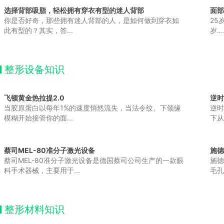
选择背部吸脂，轻松拥有穿衣有型的迷人背部
面部
你是否好奇，那些拥有迷人背部的人，是如何做到穿衣如
25
此有型的？其实，答...
岁…
整形设备知识
飞顿黄金热拉提2.0
逆时
当胶原蛋白以每年1%的速度悄然流失，当法令纹、下颌缘
逆时
模糊开始接管你的面...
下从
蔡司MEL-80准分子激光设备
施德
蔡司MEL-80准分子激光设备是德国蔡司公司生产的一款眼
施德
科手术器械，主要用于...
毛孔
整形材料知识