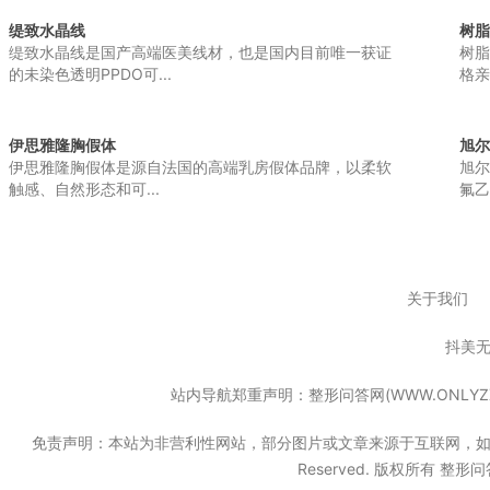
缇致水晶线
树脂
缇致水晶线是国产高端医美线材，也是国内目前唯一获证
树脂
的未染色透明PPDO可...
格亲
伊思雅隆胸假体
旭尔
伊思雅隆胸假体是源自法国的高端乳房假体品牌，以柔软
旭尔
触感、自然形态和可...
氟乙
关于我们
抖美
站内导航郑重声明：整形问答网(WWW.ONL
免责声明：本站为非营利性网站，部分图片或文章来源于互联网，如果无意中
Reserved. 版权所有 整形问