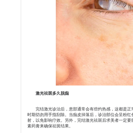
激光祛斑多久脱痂
完结激光诊治后，患部通常会有些灼热感，这都是正常
时期切勿用手指刮除。当痂皮掉落后，诊治部位会呈粉红
射，以免影响疗效。另外，完结激光祛斑后求美者一定要
素药膏来确保祛斑结果。