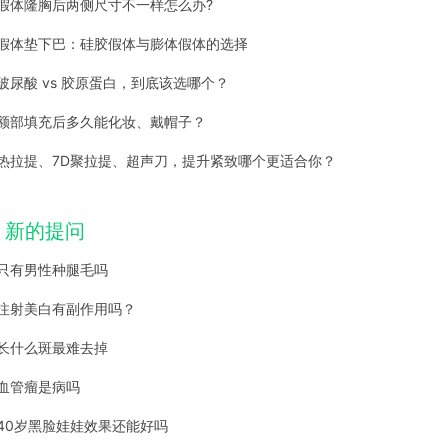
假体隆胸后两侧尺寸不一样怎么办?
假体垫下巴：硅胶假体与膨体假体的选择
玻尿酸 vs 胶原蛋白，到底该选哪个？
额部填充后多久能化妆、戴帽子？
热拉提、7D聚拉提、超声刀，提升紧致哪个更适合你？
新的提问
只有男性种腿毛吗
注射美白有副作用吗？
长什么斑最难去掉
血管瘤是病吗
40岁黑脸娃娃效果还能好吗