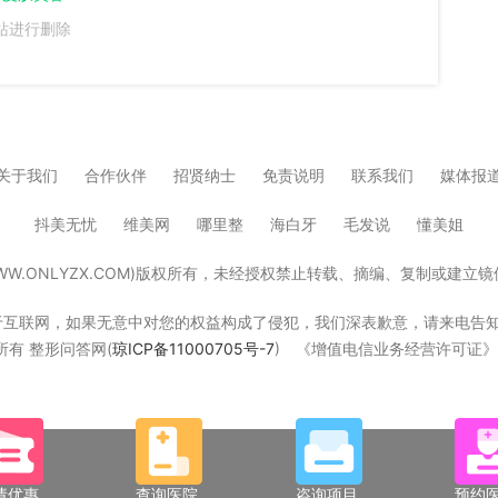
站进行删除
关于我们
合作伙伴
招贤纳士
免责说明
联系我们
媒体报
抖美无忧
维美网
哪里整
海白牙
毛发说
懂美姐
W.ONLYZX.COM)版权所有，未经授权禁止转载、摘编、复制或建
，如果无意中对您的权益构成了侵犯，我们深表歉意，请来电告知，我们立即删除！W
版权所有 整形问答网(
琼ICP备11000705号-7
) 《增值电信业务经营许可证》琼B
请优惠
查询医院
咨询项目
预约