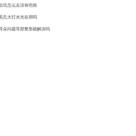
痘坑怎么去没有疤痕
毛孔大打水光在用吗
耳朵问题耳部整形能解决吗