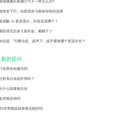
假体隆胸后两侧尺寸不一样怎么办?
假体垫下巴：硅胶假体与膨体假体的选择
玻尿酸 vs 胶原蛋白，到底该选哪个？
额部填充后多久能化妆、戴帽子？
热拉提、7D聚拉提、超声刀，提升紧致哪个更适合你？
新的提问
只有男性种腿毛吗
注射美白有副作用吗？
长什么斑最难去掉
血管瘤是病吗
40岁黑脸娃娃效果还能好吗