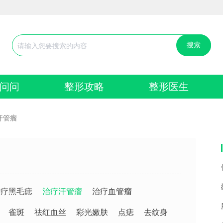
搜索
问问
整形攻略
整形医生
汗管瘤
治疗黑毛痣
治疗汗管瘤
治疗血管瘤
雀斑
祛红血丝
彩光嫩肤
点痣
去纹身