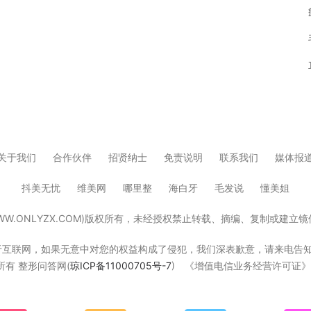
关于我们
合作伙伴
招贤纳士
免责说明
联系我们
媒体报
抖美无忧
维美网
哪里整
海白牙
毛发说
懂美姐
W.ONLYZX.COM)版权所有，未经授权禁止转载、摘编、复制或建
，如果无意中对您的权益构成了侵犯，我们深表歉意，请来电告知，我们立即删除！W
版权所有 整形问答网(
琼ICP备11000705号-7
) 《增值电信业务经营许可证》琼B