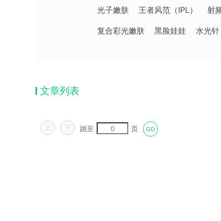
光子嫩肤
王者风范（IPL）
射
复合彩光嫩肤
黑脸娃娃
水光针
文章列表
上
下
跳至
页
GO