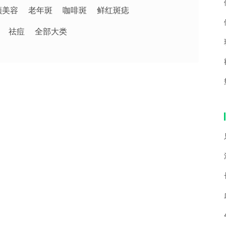
频美容
老年斑
咖啡斑
鲜红斑痣
祛痘
全部大类