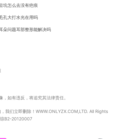
痘坑怎么去没有疤痕
毛孔大打水光在用吗
耳朵问题耳部整形能解决吗
道
立镜像，如有违反，将追究其法律责任。
WW.ONLYZX.COM,LTD. All Rights
2-20120007