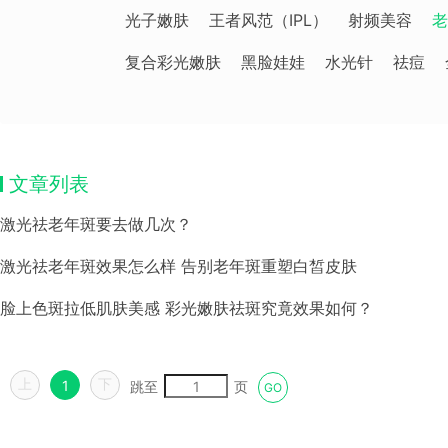
光子嫩肤
王者风范（IPL）
射频美容
老
复合彩光嫩肤
黑脸娃娃
水光针
祛痘
文章列表
激光祛老年斑要去做几次？
激光祛老年斑效果怎么样 告别老年斑重塑白皙皮肤
脸上色斑拉低肌肤美感 彩光嫩肤祛斑究竟效果如何？
上
下
1
跳至
页
GO