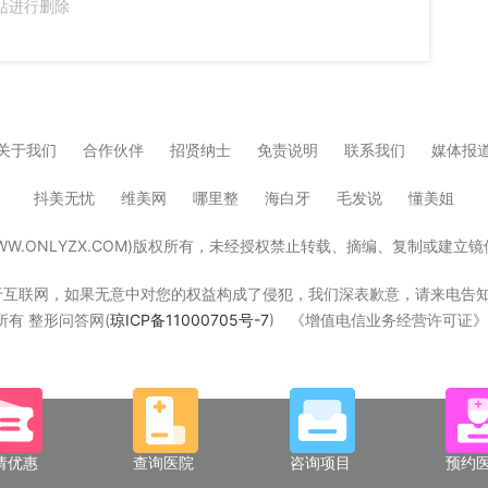
站进行删除
关于我们
合作伙伴
招贤纳士
免责说明
联系我们
媒体报
抖美无忧
维美网
哪里整
海白牙
毛发说
懂美姐
W.ONLYZX.COM)版权所有，未经授权禁止转载、摘编、复制或建
，如果无意中对您的权益构成了侵犯，我们深表歉意，请来电告知，我们立即删除！W
版权所有 整形问答网(
琼ICP备11000705号-7
) 《增值电信业务经营许可证》琼B
请优惠
查询医院
咨询项目
预约