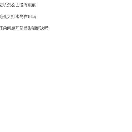
痘坑怎么去没有疤痕
毛孔大打水光在用吗
耳朵问题耳部整形能解决吗