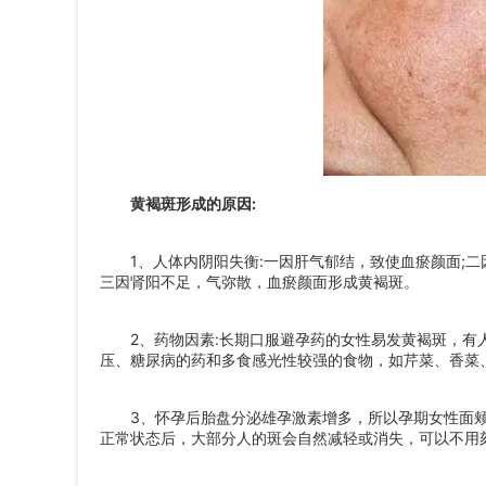
黄褐斑形成的原因:
1、人体内阴阳失衡:一因肝气郁结，致使血瘀颜面;二
三因肾阳不足，气弥散，血瘀颜面形成黄褐斑。
2、药物因素:长期口服避孕药的女性易发黄褐斑，有人
压、糖尿病的药和多食感光性较强的食物，如芹菜、香菜
3、怀孕后胎盘分泌雄孕激素增多，所以孕期女性面颊
正常状态后，大部分人的斑会自然减轻或消失，可以不用