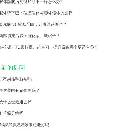
假体隆胸后两侧尺寸不一样怎么办?
假体垫下巴：硅胶假体与膨体假体的选择
玻尿酸 vs 胶原蛋白，到底该选哪个？
额部填充后多久能化妆、戴帽子？
热拉提、7D聚拉提、超声刀，提升紧致哪个更适合你？
新的提问
只有男性种腿毛吗
注射美白有副作用吗？
长什么斑最难去掉
血管瘤是病吗
40岁黑脸娃娃效果还能好吗