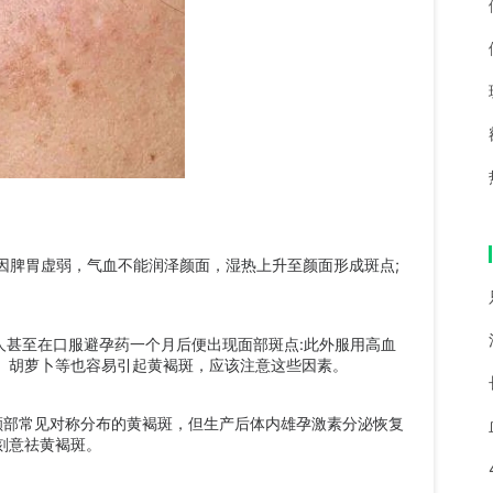
因脾胃虚弱，气血不能润泽颜面，湿热上升至颜面形成斑点;
甚至在口服避孕药一个月后便出现面部斑点:此外服用高血
、胡萝卜等也容易引起黄褐斑，应该注意这些因素。
部常见对称分布的黄褐斑，但生产后体内雄孕激素分泌恢复
刻意祛黄褐斑。