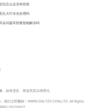
痘坑怎么去没有疤痕
毛孔大打水光在用吗
耳朵问题耳部整形能解决吗
道
立镜像，如有违反，将追究其法律责任。
WW.ONLYZX.COM,LTD. All Rights
2-20120007