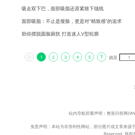
吸走双下巴，面部吸脂还原紧致下颌线
面部吸脂：不止是瘦脸，更是对“精致感”的追求
助你摆脱圆脸困扰 打造迷人V型轮廓
上
下
1
2
3
4
5
跳至
站内导航郑重声明：整形问答网(WW
免责声明：本站为非营利性网站，部分图片或文章来源于互联网
Reserved. 