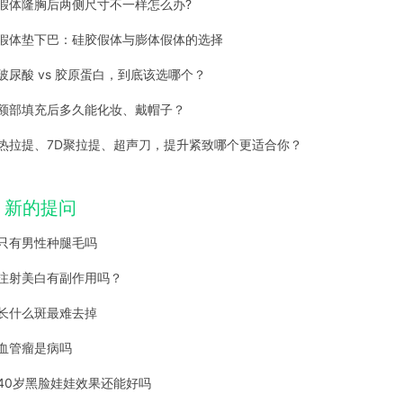
假体隆胸后两侧尺寸不一样怎么办?
假体垫下巴：硅胶假体与膨体假体的选择
玻尿酸 vs 胶原蛋白，到底该选哪个？
额部填充后多久能化妆、戴帽子？
热拉提、7D聚拉提、超声刀，提升紧致哪个更适合你？
新的提问
只有男性种腿毛吗
注射美白有副作用吗？
长什么斑最难去掉
血管瘤是病吗
40岁黑脸娃娃效果还能好吗