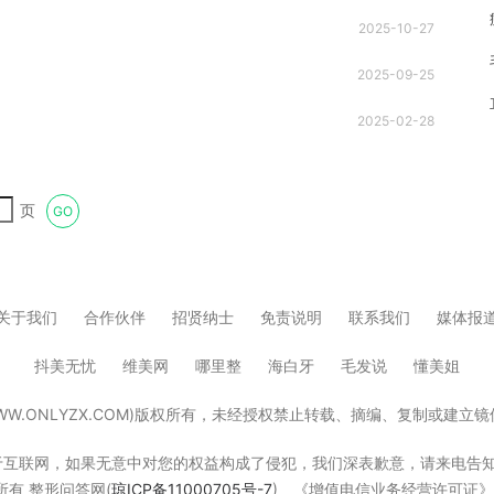
2025-10-27
2025-09-25
2025-02-28
页
GO
关于我们
合作伙伴
招贤纳士
免责说明
联系我们
媒体报
抖美无忧
维美网
哪里整
海白牙
毛发说
懂美姐
W.ONLYZX.COM)版权所有，未经授权禁止转载、摘编、复制或建
，如果无意中对您的权益构成了侵犯，我们深表歉意，请来电告知，我们立即删除！W
版权所有 整形问答网(
琼ICP备11000705号-7
) 《增值电信业务经营许可证》琼B