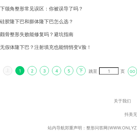
下颌角整形常见误区：你被误导了吗？
硅胶隆下巴和膨体隆下巴怎么选？
颧骨整形失败能修复吗？避坑指南
无假体隆下巴？注射填充也能悄悄变V脸！
上
下
1
2
3
4
5
跳至
页
GO
关于我们
抖美
站内导航郑重声明：整形问答网(WWW.ONL