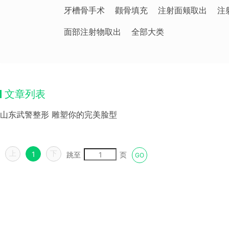
牙槽骨手术
颧骨填充
注射面颊取出
注
面部注射物取出
全部大类
文章列表
山东武警整形 雕塑你的完美脸型
上
下
1
跳至
页
GO