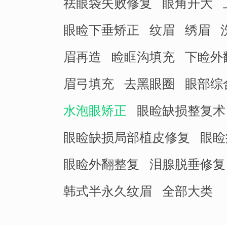
祛眼袋失败修复
眼角开大
眼睑下垂矫正
纹眉
绣眉
眉再造
睑眶沟填充
下睑外
眉弓填充
去黑眼圈
眼部综
水泡眼矫正
眼睑缺损整复术
眼睑缺损局部植皮修复
眼睑
眼睑外翻整复
泪腺脱垂修复
韩式半永久纹眉
全部大类