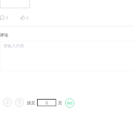
0
0
评论
上
下
跳至
页
GO