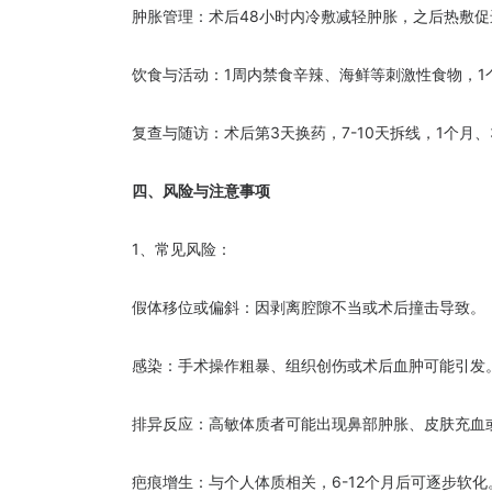
肿胀管理：术后48小时内冷敷减轻肿胀，之后热敷促
饮食与活动：1周内禁食辛辣、海鲜等刺激性食物，1个
复查与随访：术后第3天换药，7-10天拆线，1个月、
四、风险与注意事项
1、常见风险：
假体移位或偏斜：因剥离腔隙不当或术后撞击导致。
感染：手术操作粗暴、组织创伤或术后血肿可能引发
排异反应：高敏体质者可能出现鼻部肿胀、皮肤充血
疤痕增生：与个人体质相关，6-12个月后可逐步软化