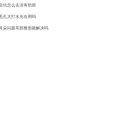
痘坑怎么去没有疤痕
毛孔大打水光在用吗
耳朵问题耳部整形能解决吗