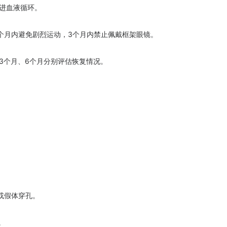
进血液循环。
月内避免剧烈运动，3个月内禁止佩戴框架眼镜。
3个月、6个月分别评估恢复情况。
。
或假体穿孔。
。