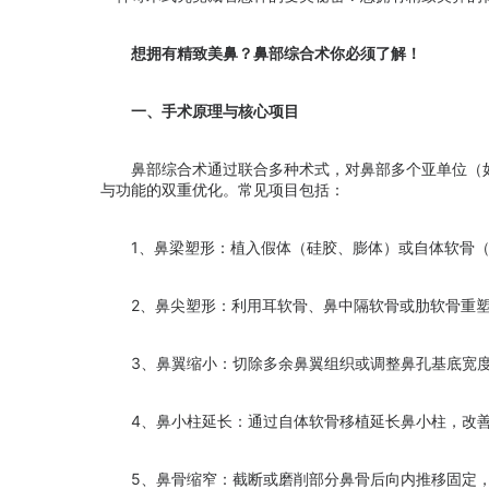
想拥有精致美鼻？鼻部综合术你必须了解！
一、手术原理与核心项目
鼻部综合术通过联合多种术式，对鼻部多个亚单位（如
与功能的双重优化。常见项目包括：
1、鼻梁塑形：植入假体（硅胶、膨体）或自体软骨（
2、鼻尖塑形：利用耳软骨、鼻中隔软骨或肋软骨重塑
3、鼻翼缩小：切除多余鼻翼组织或调整鼻孔基底宽度
4、鼻小柱延长：通过自体软骨移植延长鼻小柱，改善
5、鼻骨缩窄：截断或磨削部分鼻骨后向内推移固定，