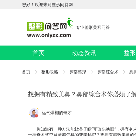
您好！欢迎来到整形问答网
专业整形美容问答
首页
动态资讯
整形
首页
整形攻略
鼻部整形
鼻部综合术
想
想拥有精致美鼻？鼻部综合术你必须了
运气爆棚的奇才
你知道有一种方法能让鼻子瞬间“改头换面”，拥有令人
一神奇术式究竟藏着怎样的变美秘密？想拥有精致美鼻的