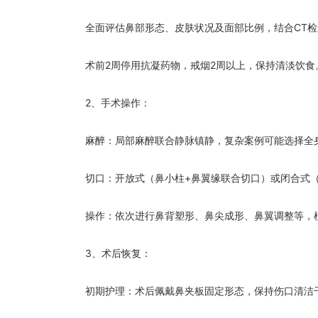
全面评估鼻部形态、皮肤状况及面部比例，结合CT检
术前2周停用抗凝药物，戒烟2周以上，保持清淡饮食
2、手术操作：
麻醉：局部麻醉联合静脉镇静，复杂案例可能选择全
切口：开放式（鼻小柱+鼻翼缘联合切口）或闭合式（
操作：依次进行鼻背塑形、鼻尖成形、鼻翼调整等，植
3、术后恢复：
初期护理：术后佩戴鼻夹板固定形态，保持伤口清洁干