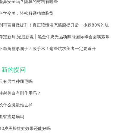
隆鼻安全吗？隆鼻的材料有哪些
科学变美：轻松解锁精致胸型
别再盲目做提升！真正读懂液态筋膜提升后，少踩80%的坑
弈定新局,光启新境 | 黑金牛奶光品项赋能国际峰会圆满落幕
下颌角整形属于四级手术！这些坑求美者一定要避开
新的提问
只有男性种腿毛吗
注射美白有副作用吗？
长什么斑最难去掉
血管瘤是病吗
40岁黑脸娃娃效果还能好吗