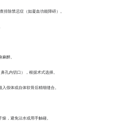
查排除禁忌症（如凝血功能障碍）。
。
身麻醉。
鼻孔内切口），根据术式选择。
入假体或自体软骨后精细缝合。
燥，避免沾水或用手触碰。