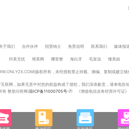
关于我们
合作伙伴
招贤纳士
免责说明
联系我们
媒体报
抖美无忧
维美网
哪里整
海白牙
毛发说
懂美姐
W.ONLYZX.COM)版权所有，未经授权禁止转载、摘编、复制或建
，如果无意中对您的权益构成了侵犯，我们深表歉意，请来电告知，我们立即删除！W
版权所有 整形问答网(
琼ICP备11000705号-7
) 《增值电信业务经营许可证》琼B
请优惠
查询医院
咨询项目
预约