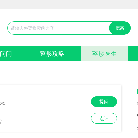
搜索
问问
整形攻略
整形医生
提问
0次
点评
院