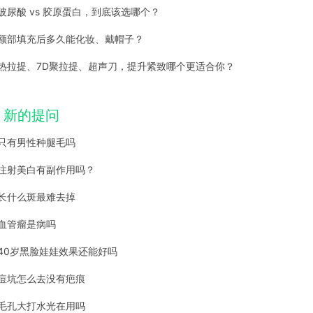
玻尿酸 vs 胶原蛋白，到底该选哪个？
额部填充后多久能化妆、戴帽子？
热拉提、7D聚拉提、超声刀，提升紧致哪个更适合你？
新的提问
只有男性种腿毛吗
注射美白有副作用吗？
长什么斑最难去掉
血管瘤是病吗
40岁黑脸娃娃效果还能好吗
痘坑怎么去没有疤痕
毛孔大打水光在用吗