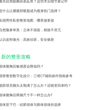
激光祛黑眼圈容易反黑？这些术后细节要记牢
是什么让腰腹部吸脂成为瘦身热门选择？
全国男性私密整形地图：哪里做更值
自然隆鼻审美：立体不假面，精致不突兀
认识皮秒激光：高效祛斑，安全焕肤
新的整形攻略
假体隆胸后敏感度会降低吗？
颧骨整形数字化设计：三维CT辅助操作指南参考
脂肪填充额头太饱满了怎么办？还能变回来吗？
假体隆胸后两侧尺寸不一样怎么办?
假体垫下巴：硅胶假体与膨体假体的选择