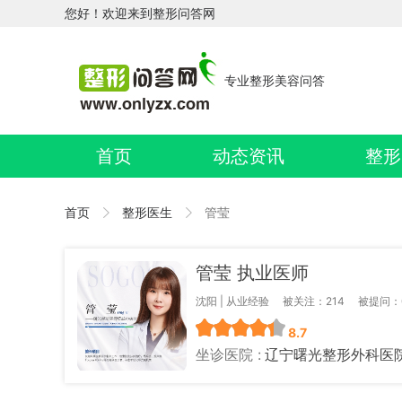
您好！欢迎来到整形问答网
专业整形美容问答
首页
动态资讯
整形
首页
整形医生
管莹
管莹 执业医师
沈阳 | 从业经验
被关注：214
被提问：
8.7
坐诊医院 :
辽宁曙光整形外科医