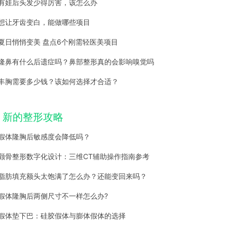
有娃后头发少得厉害，该怎么办
想让牙齿变白，能做哪些项目
夏日悄悄变美 盘点6个刚需轻医美项目
隆鼻有什么后遗症吗？鼻部整形真的会影响嗅觉吗
丰胸需要多少钱？该如何选择才合适？
新的整形攻略
假体隆胸后敏感度会降低吗？
颧骨整形数字化设计：三维CT辅助操作指南参考
脂肪填充额头太饱满了怎么办？还能变回来吗？
假体隆胸后两侧尺寸不一样怎么办?
假体垫下巴：硅胶假体与膨体假体的选择