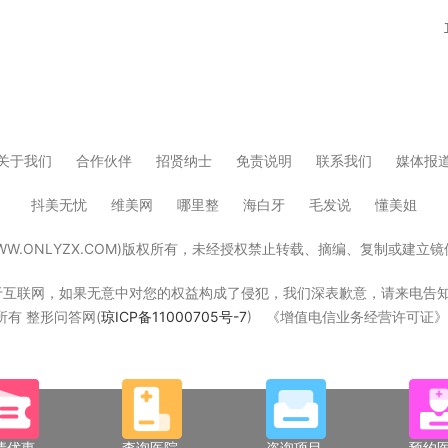
关于我们
合作伙伴
招贤纳士
免责说明
联系我们
媒体报
抖美无忧
维美网
哪里整
海白牙
毛发说
懂美姐
W.ONLYZX.COM)版权所有，未经授权禁止转载、摘编、复制或建
，如果无意中对您的权益构成了侵犯，我们深表歉意，请来电告知，我们立即删除！W
版权所有 整形问答网(
琼ICP备11000705号-7
) 《增值电信业务经营许可证》琼B
请优惠
查询医院
咨询项目
预约