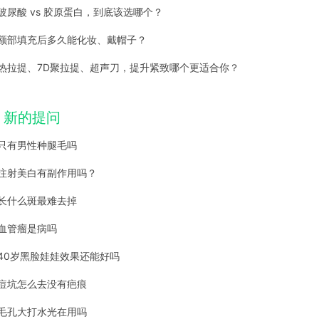
玻尿酸 vs 胶原蛋白，到底该选哪个？
额部填充后多久能化妆、戴帽子？
热拉提、7D聚拉提、超声刀，提升紧致哪个更适合你？
新的提问
只有男性种腿毛吗
注射美白有副作用吗？
长什么斑最难去掉
血管瘤是病吗
40岁黑脸娃娃效果还能好吗
痘坑怎么去没有疤痕
毛孔大打水光在用吗