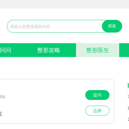
搜索
问问
整形攻略
整形医生
提问
0次
点评
院