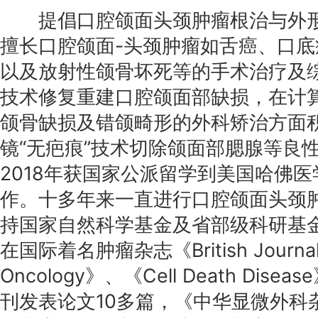
提倡口腔颌面头颈肿瘤根治与外形
擅长口腔颌面-头颈肿瘤如舌癌、口
以及放射性颌骨坏死等的手术治疗及
技术修复重建口腔颌面部缺损，在计
颌骨缺损及错颌畸形的外科矫治方面
镜“无疤痕”技术切除颌面部腮腺等良性
2018年获国家公派留学到美国哈佛
作。十多年来一直进行口腔颌面头颈
持国家自然科学基金及省部级科研基
在国际着名肿瘤杂志《British Journal 
Oncology》、《Cell Death Dise
刊发表论文10多篇，《中华显微外科