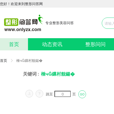
您好！欢迎来到整形问答网
专业整形美容问答
首页
动态资讯
整形问问
首页
棰ч鏁村舰鍚�
关键词 :
棰ч鏁村舰鍚�
上
下
跳至
页
GO