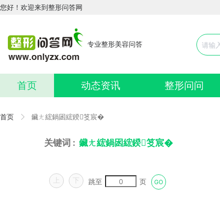
您好！欢迎来到整形问答网
专业整形美容问答
首页
动态资讯
整形问问
首页
鑶ㄤ綋鍋囦綋鍨笅宸�
关键词 :
鑶ㄤ綋鍋囦綋鍨笅宸�
上
下
跳至
页
GO