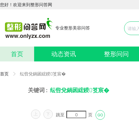
您好！欢迎来到整形问答网
专业整形美容问答
首页
动态资讯
整形问问
首页
纭呰兌鍋囦綋鍨笅宸�
关键词 :
纭呰兌鍋囦綋鍨笅宸�
上
下
跳至
页
GO